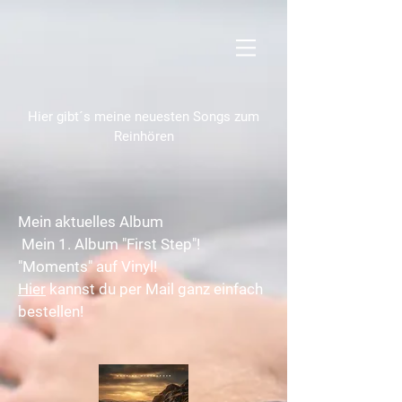
Hier gibt´s meine neuesten Songs zum
Reinhören
Mein aktuelles Album
Mein 1. Album "First Step"!
"Moments" auf Vinyl!
Hier
kannst du per Mail ganz einfach
bestellen!